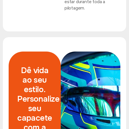
estar durante toda a
pilotagem.
Dê vida
ao seu
estilo.
Personalize
seu
capacete
com a