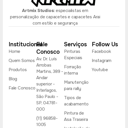
Artmix Studios:
especialistas em
personalização de capacetes e capacetes Arai
com estilo e segurança
Institucional
Fale
Serviços
Follow Us
Conosco
Home
Pinturas
Facebook
Especiais
Av. Dr. Luís
Quem Somos
Instagram
Arrobas
Forração
Produtos
Youtube
Martins, 389 -
interna
Andar
Blog
Manutenção
superior -
Fale Conosco
para rally
Interlagos,
São Paulo -
Tipos de
SP, 04781-
acabamento
000
Pintura de
(11) 96858-
Asa Traseira
1005