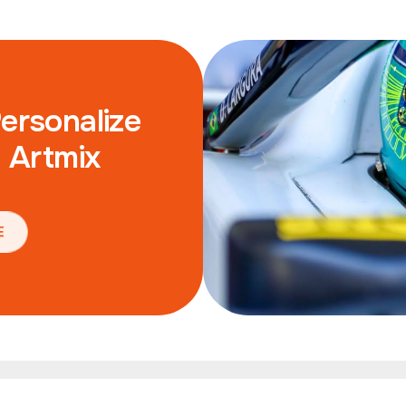
Personalize
 Artmix
TE