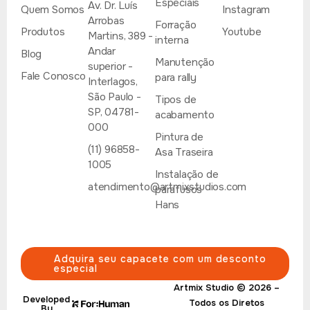
Especiais
Av. Dr. Luís
Quem Somos
Instagram
Arrobas
Forração
Produtos
Youtube
Martins, 389 -
interna
Andar
Blog
Manutenção
superior -
Fale Conosco
para rally
Interlagos,
São Paulo -
Tipos de
SP, 04781-
acabamento
000
Pintura de
(11) 96858-
Asa Traseira
1005
Instalação de
atendimento@artmixstudios.com
parafusos
Hans
Adquira seu capacete com um desconto
A
especial
e
Artmix Studio © 2026 –
Developed
Todos os Diretos
By