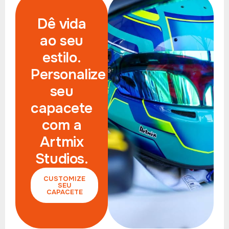
Dê vida
ao seu
estilo.
Personalize
seu
capacete
com a
Artmix
Studios.
CUSTOMIZE
SEU
CAPACETE