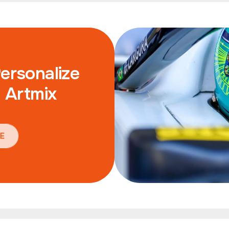
Personalize
 Artmix
E