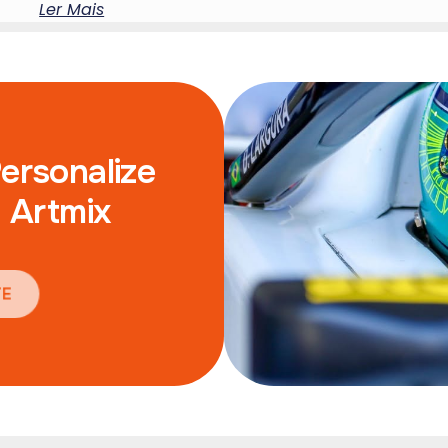
Ler Mais
Personalize
 Artmix
E