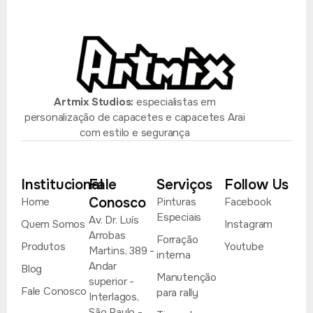
Artmix Studios:
especialistas em
personalização de capacetes e capacetes Arai
com estilo e segurança
Institucional
Fale
Serviços
Follow Us
Conosco
Home
Pinturas
Facebook
Especiais
Av. Dr. Luís
Quem Somos
Instagram
Arrobas
Forração
Produtos
Youtube
Martins, 389 -
interna
Andar
Blog
Manutenção
superior -
Fale Conosco
para rally
Interlagos,
São Paulo -