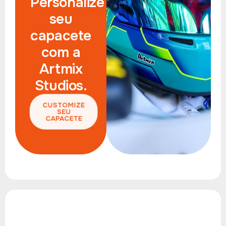
Personalize
seu
capacete
com a
Artmix
Studios.
CUSTOMIZE
SEU
CAPACETE