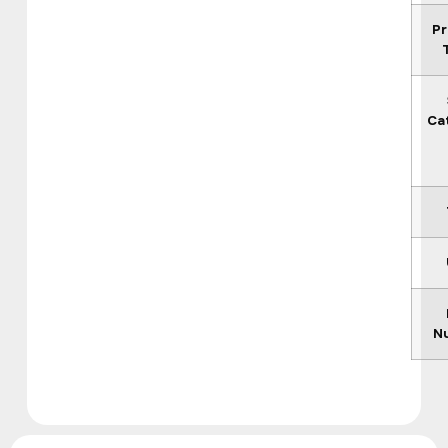
P
Ca
N