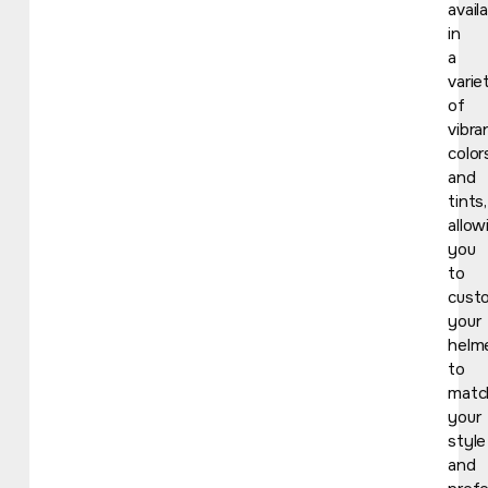
avail
in
a
varie
of
vibra
color
and
tints,
allow
you
to
cust
your
helm
to
matc
your
style
and