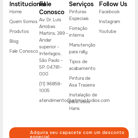
Institucional
Fale
Serviços
Follow Us
Conosco
Home
Pinturas
Facebook
Especiais
Av. Dr. Luís
Quem Somos
Instagram
Arrobas
Forração
Produtos
Youtube
Martins, 389 -
interna
Andar
Blog
Manutenção
superior -
Fale Conosco
para rally
Interlagos,
São Paulo -
Tipos de
SP, 04781-
acabamento
000
Pintura de
(11) 96858-
Asa Traseira
1005
Instalação de
atendimento@artmixstudios.com
parafusos
Hans
Adquira seu capacete com um desconto
especial