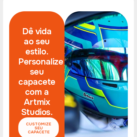
Dê vida
ao seu
estilo.
Personalize
seu
capacete
com a
Artmix
Studios.
CUSTOMIZE
SEU
CAPACETE