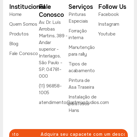
Institucional
Fale
Serviços
Follow Us
Conosco
Home
Pinturas
Facebook
Especiais
Av. Dr. Luís
Quem Somos
Instagram
Arrobas
Forração
Produtos
Youtube
Martins, 389 -
interna
Andar
Blog
Manutenção
superior -
Fale Conosco
para rally
Interlagos,
São Paulo -
Tipos de
SP, 04781-
acabamento
000
Pintura de
(11) 96858-
Asa Traseira
1005
Instalação de
atendimento@artmixstudios.com
parafusos
Hans
nto
Adquira seu capacete com um desconto