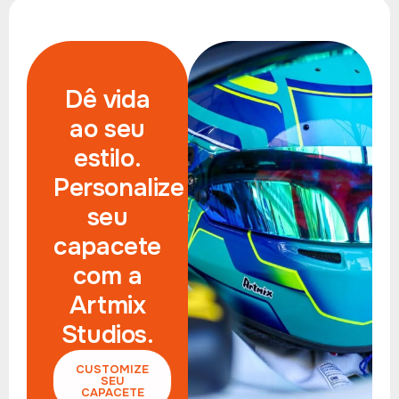
Dê vida
ao seu
estilo.
Personalize
seu
capacete
com a
Artmix
Studios.
CUSTOMIZE
SEU
CAPACETE